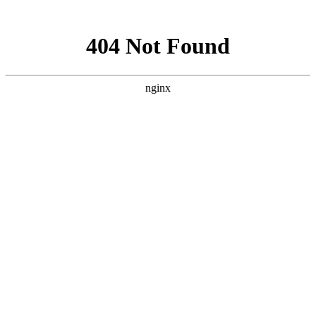
网站地图
深圳
上海
北京
广州
<<更多
PMP报名条件
考试费用
考试技巧
考试真题
免费资料领取
首页
考试最新通知
PMP常见问题
书籍推荐
首页
>
PMP项目管理国际资格认证_常
见问题第16页
>
软件测试工程师通过PMP认证后带来哪些