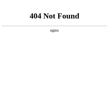
网站地图
深圳
上海
北京
广州
<<更多
PMP报名条件
考试费用
考试技巧
考试真题
免费资料领取
首页
考试最新通知
PMP常见问题
书籍推荐
首页
>
PMP项目管理国际资格认证_常
见问题第9页
>