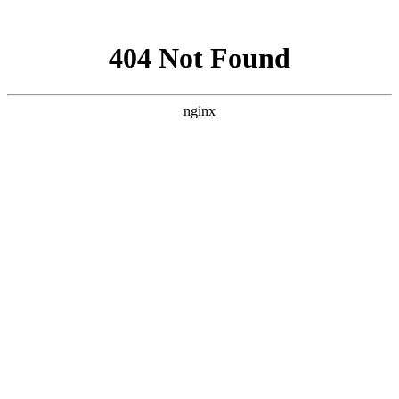
网站地图
首页
考试最新通知
PMP常见问题
书籍推荐
首页
>
PMP认证_项目管理推荐书籍
>
项目经理必读：《项目管理最佳实践方
法》
发表于 2023-08-31