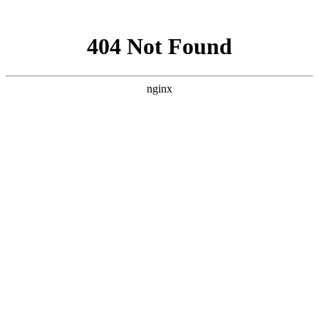
网站地图
首页
考试最新通知
PMP常见问题
书籍推荐
首页
>
PMP常见问题
>
PMP报名的项目经验如何获取?
本人在民营公司做法务，想跳槽换个环境所以想考PMP镀镀金。
现在还没考试报名，就看报名需要项目的经验。请问这个经验是
什么样的？如果没有经验如何获取项目经验?