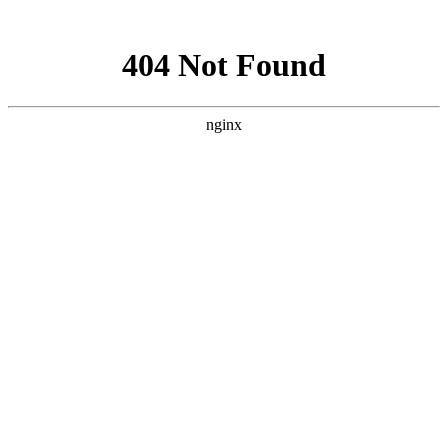
网站地图
首页
考试最新通知
PMP常见问题
书籍推荐
首页
>
PMP报考条件
>
不是专业项目人员可以参加PMP考试吗？
本人在军工行业做运营专员，公司要做投标，所以要求大家考
PMP。想问下非技术可以考PMP吗？