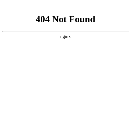
网站地图
首页
考试最新通知
PMP常见问题
书籍推荐
首页
>
PMP常见问题
>
PDU
续证换审
PMP证书几年以后换审核,PMP如何续证？
PMP证书拿到后，纪念需要换审一次？具体需要什么条件呢？